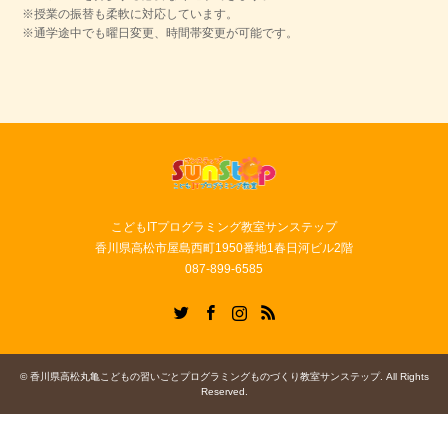
※授業の振替も柔軟に対応しています。
※通学途中でも曜日変更、時間帯変更が可能です。
こどもITプログラミング教室サンステップ
香川県高松市屋島西町1950番地1春日河ビル2階
087-899-6585
Twitter
Facebook
Instagram
RSS
©
香川県高松丸亀こどもの習いごとプログラミングものづくり教室サンステップ
. All Rights
Reserved.